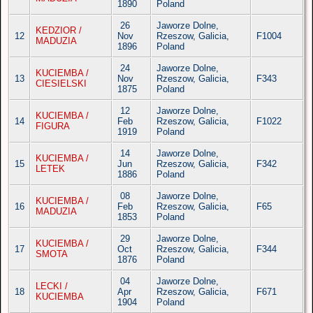
1890
Poland
26
Jaworze Dolne,
KEDZIOR /
12
Nov
Rzeszow, Galicia,
F1004
MADUZIA
1896
Poland
24
Jaworze Dolne,
KUCIEMBA /
13
Nov
Rzeszow, Galicia,
F343
CIESIELSKI
1875
Poland
12
Jaworze Dolne,
KUCIEMBA /
14
Feb
Rzeszow, Galicia,
F1022
FIGURA
1919
Poland
14
Jaworze Dolne,
KUCIEMBA /
15
Jun
Rzeszow, Galicia,
F342
LETEK
1886
Poland
08
Jaworze Dolne,
KUCIEMBA /
16
Feb
Rzeszow, Galicia,
F65
MADUZIA
1853
Poland
29
Jaworze Dolne,
KUCIEMBA /
17
Oct
Rzeszow, Galicia,
F344
SMOTA
1876
Poland
04
Jaworze Dolne,
LECKI /
18
Apr
Rzeszow, Galicia,
F671
KUCIEMBA
1904
Poland