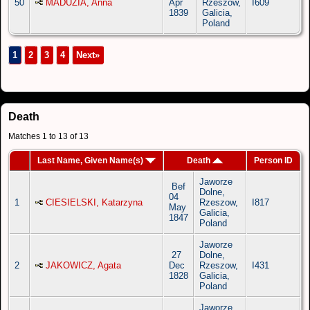
50
MADUZIA, Anna
Apr
Rzeszow,
I609
1839
Galicia,
Poland
1
2
3
4
Next»
Death
Matches 1 to 13 of 13
Last Name, Given Name(s)
Death
Person ID
Jaworze
Bef
Dolne,
04
1
CIESIELSKI, Katarzyna
Rzeszow,
I817
May
Galicia,
1847
Poland
Jaworze
27
Dolne,
2
JAKOWICZ, Agata
Dec
Rzeszow,
I431
1828
Galicia,
Poland
Jaworze