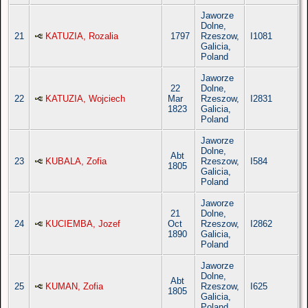
Jaworze
Dolne,
21
KATUZIA, Rozalia
1797
Rzeszow,
I1081
Galicia,
Poland
Jaworze
22
Dolne,
22
KATUZIA, Wojciech
Mar
Rzeszow,
I2831
1823
Galicia,
Poland
Jaworze
Dolne,
Abt
23
KUBALA, Zofia
Rzeszow,
I584
1805
Galicia,
Poland
Jaworze
21
Dolne,
24
KUCIEMBA, Jozef
Oct
Rzeszow,
I2862
1890
Galicia,
Poland
Jaworze
Dolne,
Abt
25
KUMAN, Zofia
Rzeszow,
I625
1805
Galicia,
Poland