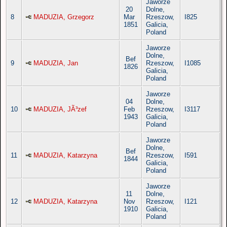
Jaworze
20
Dolne,
8
MADUZIA, Grzegorz
Mar
Rzeszow,
I825
1851
Galicia,
Poland
Jaworze
Dolne,
Bef
9
MADUZIA, Jan
Rzeszow,
I1085
1826
Galicia,
Poland
Jaworze
04
Dolne,
10
MADUZIA, JÃ³zef
Feb
Rzeszow,
I3117
1943
Galicia,
Poland
Jaworze
Dolne,
Bef
11
MADUZIA, Katarzyna
Rzeszow,
I591
1844
Galicia,
Poland
Jaworze
11
Dolne,
12
MADUZIA, Katarzyna
Nov
Rzeszow,
I121
1910
Galicia,
Poland