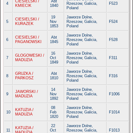
CIESIELSKI /
Abt
4
Rzeszow, Galicia,
F523
KMIECIK
1840
Poland
19
Jaworze Dolne,
CIESIELSKI /
5
Nov
Rzeszow, Galicia,
F524
KURAZEK
1853
Poland
Jaworze Dolne,
CIESIELSKI /
Abt
6
Rzeszow, Galicia,
F528
PAGANOWSKI
1845
Poland
16
Jaworze Dolne,
GLOGOWESKI /
7
Oct
Rzeszow, Galicia,
F311
MADUZIA
1849
Poland
Jaworze Dolne,
GRUZKA /
Abt
8
Rzeszow, Galicia,
F316
PARKOSZ
1810
Poland
14
Jaworze Dolne,
JAWORSKI /
9
Nov
Rzeszow, Galicia,
F1006
MADUZIA
1892
Poland
08
Jaworze Dolne,
KATUZIA /
10
Feb
Rzeszow, Galicia,
F1014
MADUZIA
1820
Poland
22
Jaworze Dolne,
KATUZIA /
11
Oct
Rzeszow, Galicia,
F1013
MADUZIA