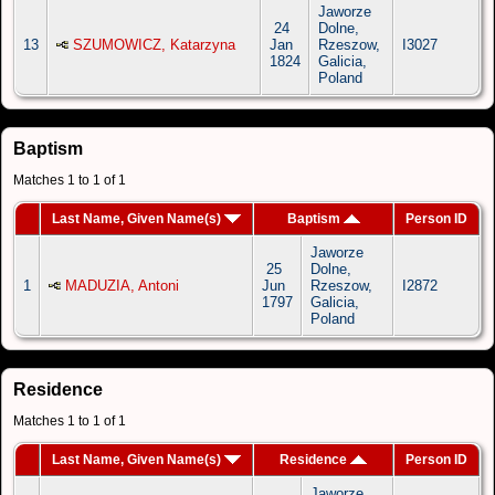
Jaworze
24
Dolne,
13
SZUMOWICZ, Katarzyna
Jan
Rzeszow,
I3027
1824
Galicia,
Poland
Baptism
Matches 1 to 1 of 1
Last Name, Given Name(s)
Baptism
Person ID
Jaworze
25
Dolne,
1
MADUZIA, Antoni
Jun
Rzeszow,
I2872
1797
Galicia,
Poland
Residence
Matches 1 to 1 of 1
Last Name, Given Name(s)
Residence
Person ID
Jaworze