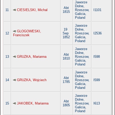
Jaworze
Dolne,
Abt
11
CIESIELSKI, Michal
Rzeszow,
I1101
1815
Galicia,
Poland
Jaworze
19
Dolne,
GLOGOWESKI,
12
Sep
Rzeszow,
I2536
Franciszek
1852
Galicia,
Poland
Jaworze
Dolne,
Abt
13
GRUZKA, Marianna
Rzeszow,
I598
1810
Galicia,
Poland
Jaworze
Dolne,
Abt
14
GRUZKA, Wojciech
Rzeszow,
I599
1785
Galicia,
Poland
Jaworze
Dolne,
Abt
15
JAKOBEK, Marianna
Rzeszow,
I613
1805
Galicia,
Poland