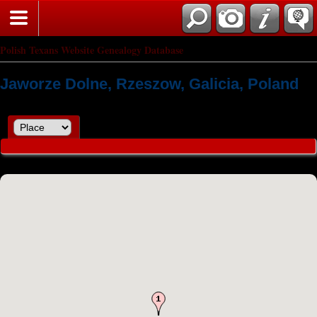
Polish Texans Website Genealogy Database
Jaworze Dolne, Rzeszow, Galicia, Poland