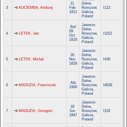
11
Dolne,
3
KUCIEMBA, Andrzej
Feb
Rzeszow,
I122
1912
Galicia,
Poland
Jaworze
Bef
Dolne,
09
4
LETEK, Jan
Rzeszow,
I1152
Oct
Galicia,
1818
Poland
Jaworze
26
Dolne,
5
LETEK, Michal
Nov
Rzeszow,
I430
1828
Galicia,
Poland
Jaworze
Dolne,
Abt
6
MADUZIA, Franciszek
Rzeszow,
I4636
1900
Galicia,
Poland
Jaworze
18
Dolne,
7
MADUZIA, Grzegorz
Jun
Rzeszow,
I119
1847
Galicia,
Poland