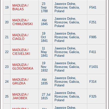
23
Jaworze Dolne,
MADUZIA /
19
Sep
Rzeszow, Galicia,
F541
BIALAS
1788
Poland
Jaworze Dolne,
MADUZIA /
Abt
20
Rzeszow, Galicia,
F251
CHIMLOWSKI
1845
Poland
19
Jaworze Dolne,
MADUZIA /
21
Oct
Rzeszow, Galicia,
F995
CIAGLO
1841
Poland
11
Jaworze Dolne,
MADUZIA /
22
May
Rzeszow, Galicia,
F411
CIESIELSKI
1841
Poland
19
Jaworze Dolne,
MADUZIA /
23
Nov
Rzeszow, Galicia,
F1431
GLOGOWSKA
1932
Poland
Jaworze Dolne,
MADUZIA /
Abt
24
Rzeszow, Galicia,
F314
GRUZKA
1835
Poland
Jaworze Dolne,
MADUZIA /
27 Jul
25
Rzeszow, Galicia,
F325
JAKOBEK
1815
Poland
Jaworze Dolne,