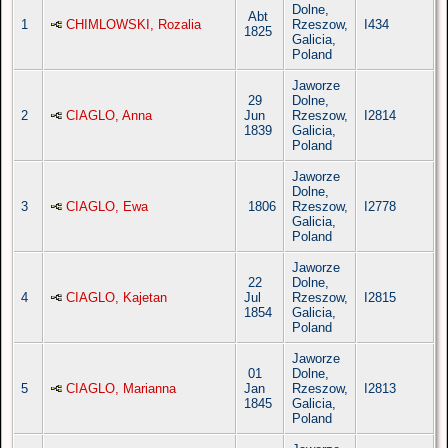
Dolne,
Abt
1
CHIMLOWSKI, Rozalia
Rzeszow,
I434
1825
Galicia,
Poland
Jaworze
29
Dolne,
2
CIAGLO, Anna
Jun
Rzeszow,
I2814
1839
Galicia,
Poland
Jaworze
Dolne,
3
CIAGLO, Ewa
1806
Rzeszow,
I2778
Galicia,
Poland
Jaworze
22
Dolne,
4
CIAGLO, Kajetan
Jul
Rzeszow,
I2815
1854
Galicia,
Poland
Jaworze
01
Dolne,
5
CIAGLO, Marianna
Jan
Rzeszow,
I2813
1845
Galicia,
Poland