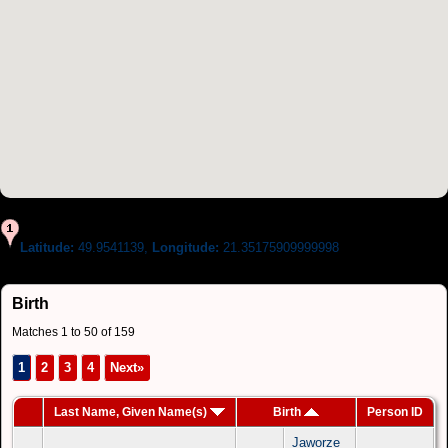
Latitude:
49.9541139,
Longitude:
21.35175909999998
Birth
Matches 1 to 50 of 159
1
2
3
4
Next»
Last Name, Given Name(s)
Birth
Person ID
Jaworze