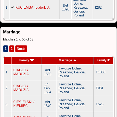
Dolne,
Bef
1
KUCIEMBA, Ludwik J.
Rzeszow,
I282
1890
Galicia,
Poland
Marriage
Matches 1 to 50 of 63
1
2
Next»
Family
Marriage
Family ID
Jaworze Dolne,
CIAGLO /
Abt
1
Rzeszow, Galicia,
F1008
MADUZIA
1835
Poland
14
Jaworze Dolne,
CIAGLO /
2
Feb
Rzeszow, Galicia,
F981
MADUZIA
1854
Poland
Jaworze Dolne,
CIESIELSKI /
Abt
3
Rzeszow, Galicia,
F526
KIEMIEC
1840
Poland
Jaworze Dolne,