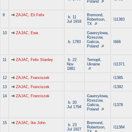
Poland
9
ZAJAC, Eli Felix
Bremond,
b. 11
Robertson,
I11383
Jul 1918
TX
10
ZAJAC, Ewa
Gawrzylowa,
Rzeszow,
b. 1783
Galicia,
I666
Poland
11
ZAJAC, Felix Stanley
b. 22
Ternopil,
Nov
Ukraine
I11371
1881
12
ZAJAC, Franciszek
I1385
13
ZAJAC, Franciszek
I1392
14
ZAJAC, Franciszek
Gawrzylowa,
Rzeszow,
b. 20
Galicia,
I1378
Jul 1794
Poland
15
ZAJAC, Ike John
Bremond,
b. 23
Robertson,
I11384
Jul 1927
TX