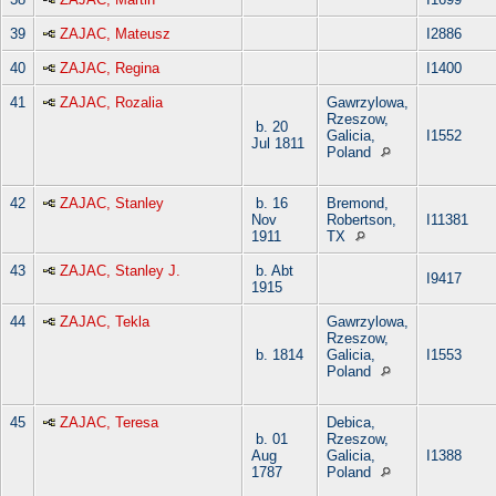
39
ZAJAC, Mateusz
I2886
40
ZAJAC, Regina
I1400
41
ZAJAC, Rozalia
Gawrzylowa,
Rzeszow,
b. 20
Galicia,
I1552
Jul 1811
Poland
42
ZAJAC, Stanley
b. 16
Bremond,
Nov
Robertson,
I11381
1911
TX
43
ZAJAC, Stanley J.
b. Abt
I9417
1915
44
ZAJAC, Tekla
Gawrzylowa,
Rzeszow,
b. 1814
Galicia,
I1553
Poland
45
ZAJAC, Teresa
Debica,
b. 01
Rzeszow,
Aug
Galicia,
I1388
1787
Poland