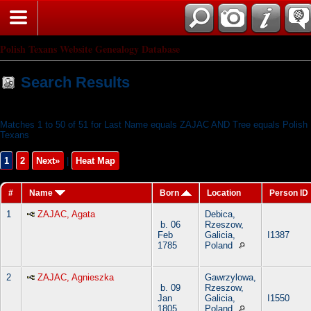
Search
Polish Texans Website Genealogy Database
Search Results
Matches 1 to 50 of 51 for Last Name equals ZAJAC AND Tree equals Polish
Texans
1
2
Next»
|
Heat Map
#
Name
Born
Location
Person ID
1
ZAJAC, Agata
Debica,
b. 06
Rzeszow,
Feb
Galicia,
I1387
1785
Poland
2
ZAJAC, Agnieszka
Gawrzylowa,
b. 09
Rzeszow,
Jan
Galicia,
I1550
1805
Poland