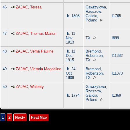
46
ZAJAC, Teresa
Gawrzylowa,
Rzeszow,
b. 1808
Galicia,
I1765
Poland
47
ZAJAC, Thomas Marion
b. 11
Nov
TX
I899
1913
48
ZAJAC, Verna Pauline
b. 11
Bremond,
Dec
Robertson,
I11382
1915
TX
49
ZAJAC, Victoria Magdaline
b. 24
Bremond,
Oct
Robertson,
I11370
1909
TX
50
ZAJAC, Walenty
Gawrzylowa,
Rzeszow,
b. 1774
Galicia,
I1369
Poland
1
2
Next»
|
Heat Map